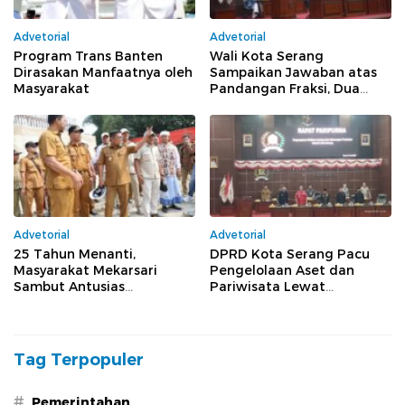
Advetorial
Advetorial
Program Trans Banten
Wali Kota Serang
Dirasakan Manfaatnya oleh
Sampaikan Jawaban atas
Masyarakat
Pandangan Fraksi, Dua
Raperda Lanjut ke Tahap
Pembahasan
Advetorial
Advetorial
25 Tahun Menanti,
DPRD Kota Serang Pacu
Masyarakat Mekarsari
Pengelolaan Aset dan
Sambut Antusias
Pariwisata Lewat
Pembangunan Jembatan
Pembahasan Dua Raperda
Bang Andra
Tag Terpopuler
#
Pemerintahan