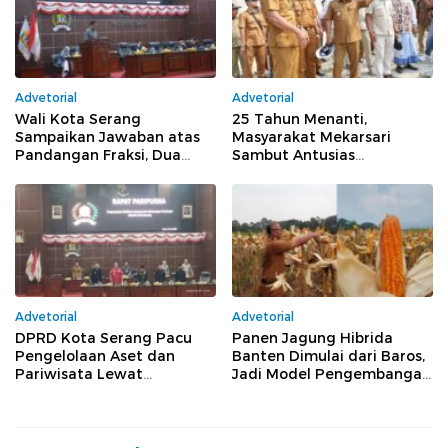
Advetorial
Advetorial
Wali Kota Serang
25 Tahun Menanti,
Sampaikan Jawaban atas
Masyarakat Mekarsari
Pandangan Fraksi, Dua
Sambut Antusias
Raperda Lanjut ke Tahap
Pembangunan Jembatan
Pembahasan
Bang Andra
Advetorial
Advetorial
DPRD Kota Serang Pacu
Panen Jagung Hibrida
Pengelolaan Aset dan
Banten Dimulai dari Baros,
Pariwisata Lewat
Jadi Model Pengembangan
Pembahasan Dua Raperda
Sentra Jagung Daerah