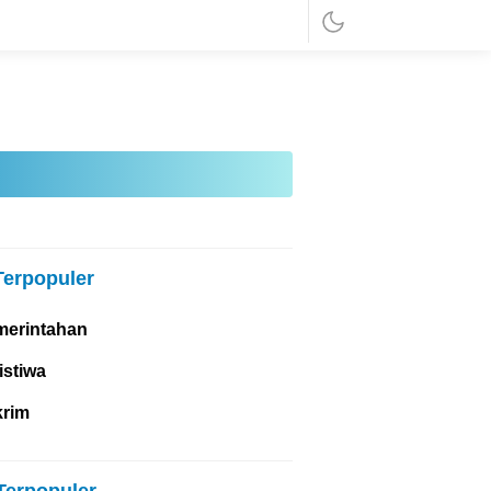
Terpopuler
merintahan
istiwa
krim