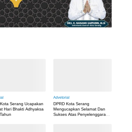
ial
Advetorial
Kota Serang Ucapakan
DPRD Kota Serang
t Hari Bhakti Adhyaksa
Mengucapkan Selamat Dan
 Tahun
Sukses Atas Penyelenggaraan
MTQ XXIII Musabaqah
Tilawatil Qur’an Tingkat
Provinsi Banten Tahun 2026