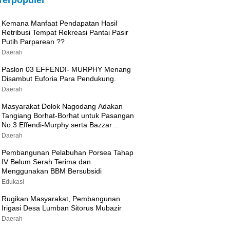
Terpopuler
Kemana Manfaat Pendapatan Hasil
Retribusi Tempat Rekreasi Pantai Pasir
Putih Parparean ??
Daerah
Paslon 03 EFFENDI- MURPHY Menang
Disambut Euforia Para Pendukung.
Daerah
Masyarakat Dolok Nagodang Adakan
Tangiang Borhat-Borhat untuk Pasangan
No.3 Effendi-Murphy serta Bazzar
Sembako Murah
Daerah
Pembangunan Pelabuhan Porsea Tahap
IV Belum Serah Terima dan
Menggunakan BBM Bersubsidi
Edukasi
Rugikan Masyarakat, Pembangunan
Irigasi Desa Lumban Sitorus Mubazir
Daerah