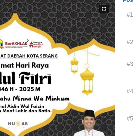
Pos 
#1
#2
#3
#4
#5