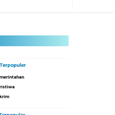
Terpopuler
merintahan
ristiwa
krim