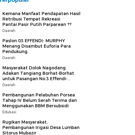
Terpopuler
Kemana Manfaat Pendapatan Hasil
Retribusi Tempat Rekreasi
Pantai Pasir Putih Parparean ??
Daerah
Paslon 03 EFFENDI- MURPHY
Menang Disambut Euforia Para
Pendukung.
Daerah
Masyarakat Dolok Nagodang
Adakan Tangiang Borhat-Borhat
untuk Pasangan No.3 Effendi-
Murphy serta Bazzar Sembako
Daerah
Murah
Pembangunan Pelabuhan Porsea
Tahap IV Belum Serah Terima dan
Menggunakan BBM Bersubsidi
Edukasi
Rugikan Masyarakat,
Pembangunan Irigasi Desa Lumban
Sitorus Mubazir