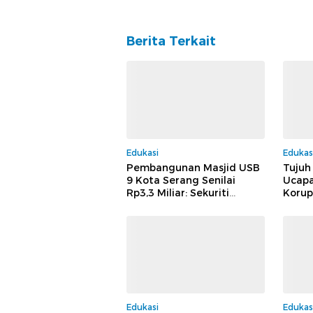
Berita Terkait
Edukasi
Edukas
Pembangunan Masjid USB
Tujuh
9 Kota Serang Senilai
Ucapa
Rp3,3 Miliar: Sekuriti
Korup
Halangi Wartawan Meliput,
Banten
Dugaan Pelanggaran
Pejab
Menguat
Bebas
Huku
Edukasi
Edukas