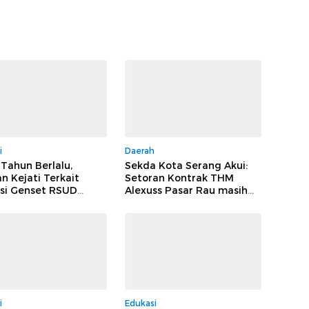
i
Daerah
 Tahun Berlalu,
Sekda Kota Serang Akui:
n Kejati Terkait
Setoran Kontrak THM
si Genset RSUD
Alexuss Pasar Rau masih
 Jilid II, Tiga
Mengalir ke PT Pesona
at Melenggang
 Tak Tersentuh
m
i
Edukasi