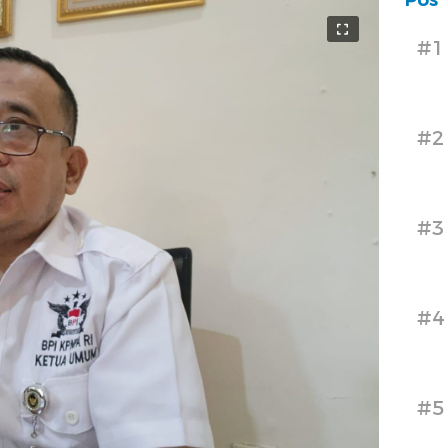
Pos 
#1
#2
#3
#4
#5