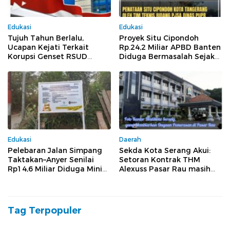
Edukasi
Edukasi
Tujuh Tahun Berlalu,
Proyek Situ Cipondoh
Ucapan Kejati Terkait
Rp.24,2 Miliar APBD Banten
Korupsi Genset RSUD
Diduga Bermasalah Sejak
Banten Jilid II, Tiga Pejabat
Tender Hingga
Melenggang Bebas Tak
Pelaksanaan
Tersentuh Hukum
Edukasi
Daerah
Pelebaran Jalan Simpang
Sekda Kota Serang Akui:
Taktakan–Anyer Senilai
Setoran Kontrak THM
Rp14,6 Miliar Diduga Minim
Alexuss Pasar Rau masih
Pengawasan dan Tak
Mengalir ke PT Pesona
Sesuai Spesifikasi
Tag Terpopuler