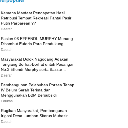
Terpopuler
Kemana Manfaat Pendapatan Hasil
Retribusi Tempat Rekreasi Pantai Pasir
Putih Parparean ??
Daerah
Paslon 03 EFFENDI- MURPHY Menang
Disambut Euforia Para Pendukung.
Daerah
Masyarakat Dolok Nagodang Adakan
Tangiang Borhat-Borhat untuk Pasangan
No.3 Effendi-Murphy serta Bazzar
Sembako Murah
Daerah
Pembangunan Pelabuhan Porsea Tahap
IV Belum Serah Terima dan
Menggunakan BBM Bersubsidi
Edukasi
Rugikan Masyarakat, Pembangunan
Irigasi Desa Lumban Sitorus Mubazir
Daerah