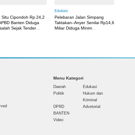
i
Edukasi
 Situ Cipondoh Rp.24,2
Pelebaran Jalan Simpang
 APBD Banten Diduga
Taktakan–Anyer Senilai Rp14,6
alah Sejak Tender
Miliar Diduga Minim
a Pelaksanaan
Pengawasan dan Tak Sesuai
Spesifikasi
Menu Kategori
Daerah
Edukasi
Politik
Hukum dan
Kriminal
erved
DPRD
Advetorial
BANTEN
Video