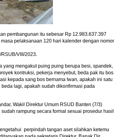
iatan pembangunan itu sebesar Rp 12.983.637.397
, masa pelaksanaan 120 hari kalender dengan nomor
RSUB/VIII/2023.
rja yang mengakut puing puing berupa besi, spandek,
royek kontruksi, pekerja menyebut, beda pak itu bos
fikasi kepada sang bos bernama Iwan, apakah ini satu
i beda lagi, apakah sudah dikonfirmasi pada
andar, Wakil Direktur Umum RSUD Banten (7/3)
sudah rampung secara formal sesuai prosedur hasil
ngetahui perpindah tangan aset silahkan ketemu
ditanyakan pada sekretaris Direktur, Bapak Dir