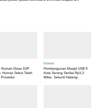
i
Edukasi
k Rumah Dinas DJP
Pembangunan Masjid USB 9
, Humas Sebut Telah
Kota Serang Senilai Rp3,3
 Prosedur
Miliar: Sekuriti Halangi
Wartawan Meliput, Dugaan
Pelanggaran Menguat