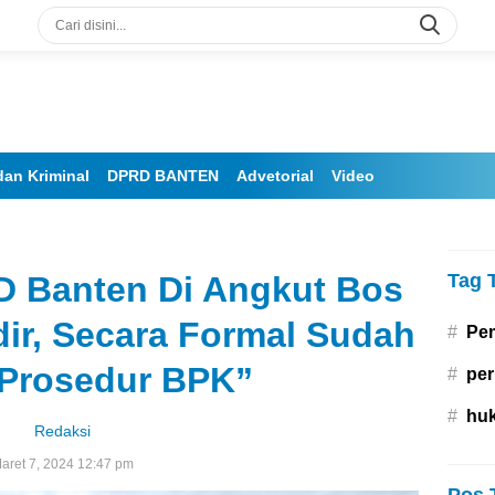
an Kriminal
DPRD BANTEN
Advetorial
Video
D Banten Di Angkut Bos
Tag 
dir, Secara Formal Sudah
#
Pe
 Prosedur BPK”
#
per
#
hu
Redaksi
aret 7, 2024 12:47 pm