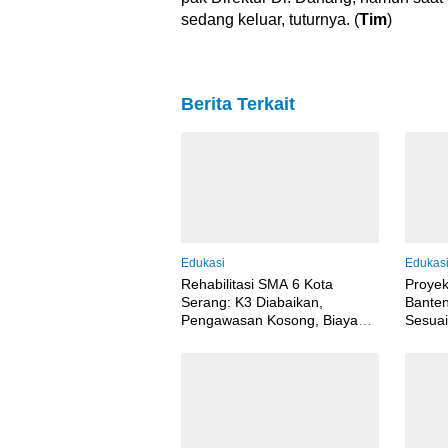
sedang keluar, tuturnya. (
Tim
)
Berita Terkait
Edukasi
Edukas
Rehabilitasi SMA 6 Kota
Proye
Serang: K3 Diabaikan,
Banten
Pengawasan Kosong, Biaya
Sesuai
Konsultan Berpotensi Dikorupsi