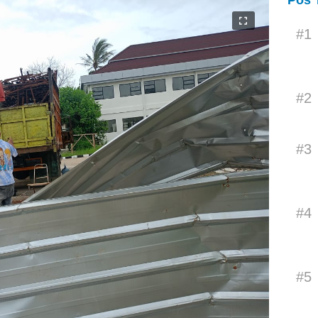
Pos 
#1
#2
#3
#4
#5