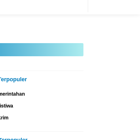
Terpopuler
merintahan
istiwa
krim