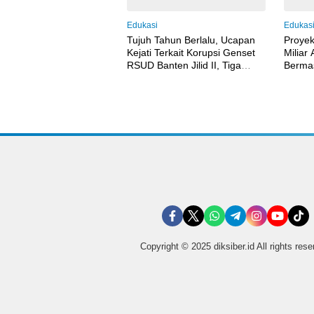
Edukasi
Edukas
Tujuh Tahun Berlalu, Ucapan
Proyek
Kejati Terkait Korupsi Genset
Miliar
RSUD Banten Jilid II, Tiga
Bermas
Pejabat Melenggang Bebas
Hingg
Tak Tersentuh Hukum
Copyright © 2025 diksiber.id All rights res