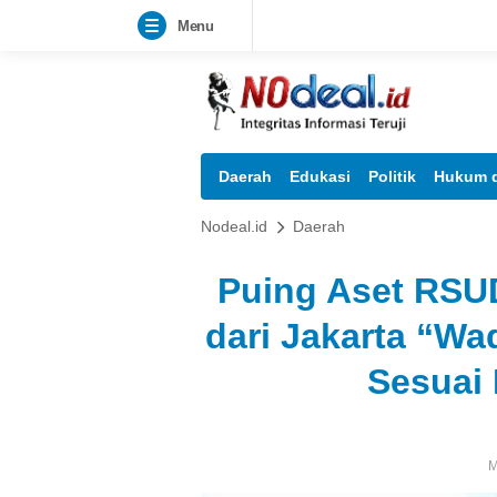
Menu
Daerah
Edukasi
Politik
Hukum d
Nodeal.id
Daerah
Puing Aset RSU
dari Jakarta “Wa
Sesuai
M