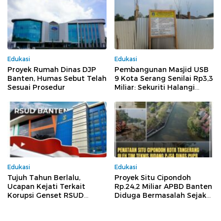
Edukasi
Edukasi
Proyek Rumah Dinas DJP
Pembangunan Masjid USB
Banten, Humas Sebut Telah
9 Kota Serang Senilai Rp3,3
Sesuai Prosedur
Miliar: Sekuriti Halangi
Wartawan Meliput, Dugaan
Pelanggaran Menguat
Edukasi
Edukasi
Tujuh Tahun Berlalu,
Proyek Situ Cipondoh
Ucapan Kejati Terkait
Rp.24,2 Miliar APBD Banten
Korupsi Genset RSUD
Diduga Bermasalah Sejak
Banten Jilid II, Tiga Pejabat
Tender Hingga
Melenggang Bebas Tak
Pelaksanaan