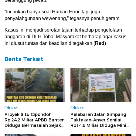
bertanggung jawab.
“Ini bukan hanya soal Human Error, tapi juga
penyalahgunaan wewenang,” tegasnya penuh geram.
Kasus ini menjadi sorotan tajam terhadap pengelolaan
anggaran di DLH Toba. Masyarakat berharap agar kasus
ini diusut tuntas dan keadilan ditegakkan.(
Red
)
Berita Terkait
Edukasi
Edukasi
Proyek Situ Cipondoh
Pelebaran Jalan Simpang
Rp.24,2 Miliar APBD Banten
Taktakan–Anyer Senilai
Diduga Bermasalah Sejak
Rp14,6 Miliar Diduga Minim
Tender Hingga
Pengawasan dan Tak