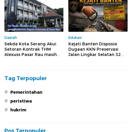
Pelaksanaan
Sesuai Spesifikasi
Daerah
Edukasi
Sekda Kota Serang Akui:
Kejati Banten Disposisi
Setoran Kontrak THM
Dugaan KKN Preservasi
Alexuss Pasar Rau masih
Jalan Lingkar Selatan 32
Mengalir ke PT Pesona
Miliar ke Bidang Pidsus
Tag Terpopuler
#
Pemerintahan
#
peristiwa
#
hukrim
Pos Terpopuler