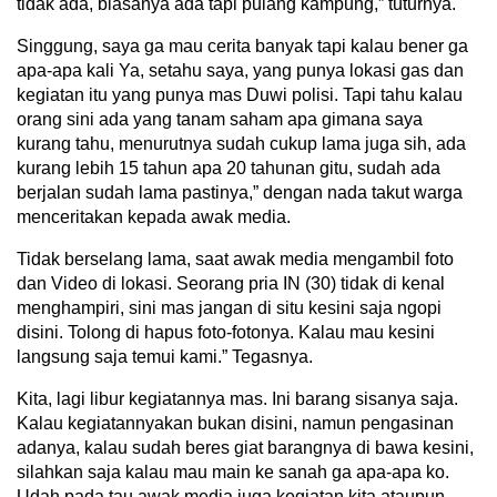
tidak ada, biasanya ada tapi pulang kampung,” tuturnya.
Singgung, saya ga mau cerita banyak tapi kalau bener ga
apa-apa kali Ya, setahu saya, yang punya lokasi gas dan
kegiatan itu yang punya mas Duwi polisi. Tapi tahu kalau
orang sini ada yang tanam saham apa gimana saya
kurang tahu, menurutnya sudah cukup lama juga sih, ada
kurang lebih 15 tahun apa 20 tahunan gitu, sudah ada
berjalan sudah lama pastinya,” dengan nada takut warga
menceritakan kepada awak media.
Tidak berselang lama, saat awak media mengambil foto
dan Video di lokasi. Seorang pria IN (30) tidak di kenal
menghampiri, sini mas jangan di situ kesini saja ngopi
disini. Tolong di hapus foto-fotonya. Kalau mau kesini
langsung saja temui kami.” Tegasnya.
Kita, lagi libur kegiatannya mas. Ini barang sisanya saja.
Kalau kegiatannyakan bukan disini, namun pengasinan
adanya, kalau sudah beres giat barangnya di bawa kesini,
silahkan saja kalau mau main ke sanah ga apa-apa ko.
Udah pada tau awak media juga kegiatan kita ataupun