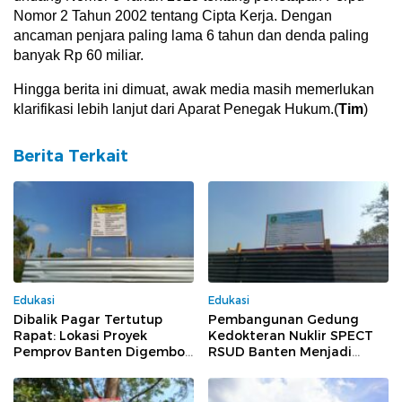
Nomor 2 Tahun 2002 tentang Cipta Kerja. Dengan
ancaman penjara paling lama 6 tahun dan denda paling
banyak Rp 60 miliar.
Hingga berita ini dimuat, awak media masih memerlukan
klarifikasi lebih lanjut dari Aparat Penegak Hukum.(
Tim
)
Berita Terkait
Edukasi
Edukasi
Dibalik Pagar Tertutup
Pembangunan Gedung
Rapat: Lokasi Proyek
Kedokteran Nuklir SPECT
Pemprov Banten Digembok
RSUD Banten Menjadi
Dari Dalam, Pengawasan
Sorotan, Pengawasan
Publik Dihalangi
Dipertanyakan