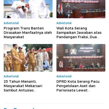
Advetorial
Advetorial
Program Trans Banten
Wali Kota Serang
Dirasakan Manfaatnya oleh
Sampaikan Jawaban atas
Masyarakat
Pandangan Fraksi, Dua
Raperda Lanjut ke Tahap
Pembahasan
Advetorial
Advetorial
25 Tahun Menanti,
DPRD Kota Serang Pacu
Masyarakat Mekarsari
Pengelolaan Aset dan
Sambut Antusias
Pariwisata Lewat
Pembangunan Jembatan
Pembahasan Dua Raperda
Bang Andra