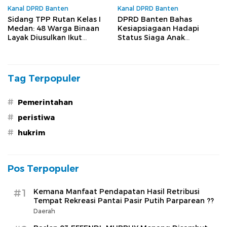
Kanal DPRD Banten
Kanal DPRD Banten
Sidang TPP Rutan Kelas I
DPRD Banten Bahas
Medan: 48 Warga Binaan
Kesiapsiagaan Hadapi
Layak Diusulkan Ikut
Status Siaga Anak
Program Integrasi
Krakatau, Barhum HS:
Mitigasi Harus Disiapkan
Sejak Dini
Tag Terpopuler
#
Pemerintahan
#
peristiwa
#
hukrim
Pos Terpopuler
#1
Kemana Manfaat Pendapatan Hasil Retribusi
Tempat Rekreasi Pantai Pasir Putih Parparean ??
Daerah