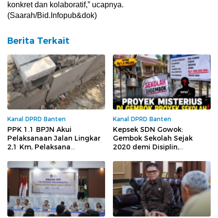
konkret dan kolaboratif,” ucapnya.
(Saarah/Bid.Infopub&dok)
Berita Terkait
Kanal DPRD Banten
Kanal DPRD Banten
PPK 1.1 BPJN Akui
Kepsek SDN Gowok:
Pelaksanaan Jalan Lingkar
Gembok Sekolah Sejak
2,1 Km, Pelaksana
2020 demi Disiplin,
Keceplosan Soal
Dituding Tutup Akses demi
Pembagian Proyek Rp32,7
Sembunyikan Sesuatu
Miliar ke Pengusaha Lokal