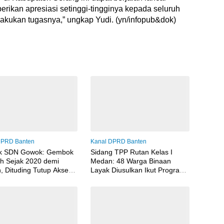
erikan apresiasi setinggi-tingginya kepada seluruh
lakukan tugasnya,” ungkap Yudi. (yn/infopub&dok)
DPRD Banten
Kanal DPRD Banten
k SDN Gowok: Gembok
Sidang TPP Rutan Kelas I
h Sejak 2020 demi
Medan: 48 Warga Binaan
in, Dituding Tutup Akses
Layak Diusulkan Ikut Program
Sembunyikan Sesuatu
Integrasi