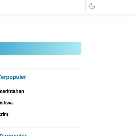
Terpopuler
merintahan
istiwa
krim