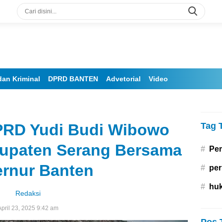
an Kriminal
DPRD BANTEN
Advetorial
Video
PRD Yudi Budi Wibowo
Tag 
upaten Serang Bersama
#
Pe
rnur Banten
#
per
#
hu
Redaksi
April 23, 2025 9:42 am