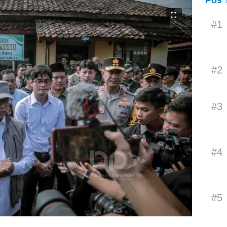
Pos 
#1
#2
#3
#4
#5