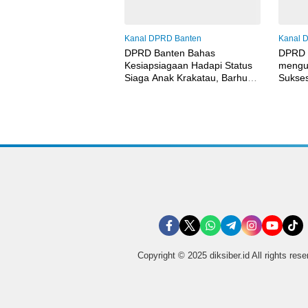
Kanal DPRD Banten
Kanal 
DPRD Banten Bahas
DPRD P
Kesiapsiagaan Hadapi Status
mengu
Siaga Anak Krakatau, Barhum
Sukses
HS: Mitigasi Harus Disiapkan
MTQ X
Sejak Dini
Copyright © 2025 diksiber.id All rights res