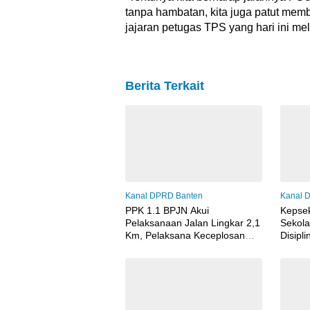
tanpa hambatan, kita juga patut memb
jajaran petugas TPS yang hari ini me
Berita Terkait
Kanal DPRD Banten
Kanal 
PPK 1.1 BPJN Akui
Kepse
Pelaksanaan Jalan Lingkar 2,1
Sekola
Km, Pelaksana Keceplosan
Disipl
Soal Pembagian Proyek
demi 
Rp32,7 Miliar ke Pengusaha
Lokal