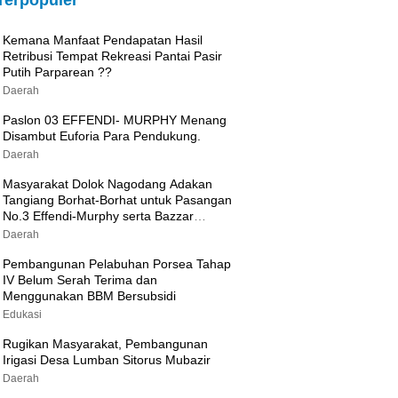
Terpopuler
Kemana Manfaat Pendapatan Hasil
Retribusi Tempat Rekreasi Pantai Pasir
Putih Parparean ??
Daerah
Paslon 03 EFFENDI- MURPHY Menang
Disambut Euforia Para Pendukung.
Daerah
Masyarakat Dolok Nagodang Adakan
Tangiang Borhat-Borhat untuk Pasangan
No.3 Effendi-Murphy serta Bazzar
Sembako Murah
Daerah
Pembangunan Pelabuhan Porsea Tahap
IV Belum Serah Terima dan
Menggunakan BBM Bersubsidi
Edukasi
Rugikan Masyarakat, Pembangunan
Irigasi Desa Lumban Sitorus Mubazir
Daerah