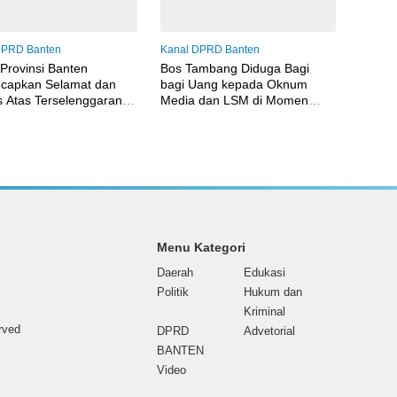
DPRD Banten
Kanal DPRD Banten
rovinsi Banten
Bos Tambang Diduga Bagi
capkan Selamat dan
bagi Uang kepada Oknum
 Atas Terselenggaranya
Media dan LSM di Momen
XIII
HUT Bhayangkara, Aparat
Diminta Usut
Menu Kategori
Daerah
Edukasi
Politik
Hukum dan
Kriminal
erved
DPRD
Advetorial
BANTEN
Video