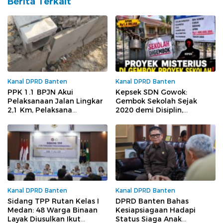
Berita Terkait
Kanal DPRD Banten
Kanal DPRD Banten
PPK 1.1 BPJN Akui
Kepsek SDN Gowok:
Pelaksanaan Jalan Lingkar
Gembok Sekolah Sejak
2,1 Km, Pelaksana
2020 demi Disiplin,
Keceplosan Soal
Dituding Tutup Akses demi
Pembagian Proyek Rp32,7
Sembunyikan Sesuatu
Miliar ke Pengusaha Lokal
Kanal DPRD Banten
Kanal DPRD Banten
Sidang TPP Rutan Kelas I
DPRD Banten Bahas
Medan: 48 Warga Binaan
Kesiapsiagaan Hadapi
Layak Diusulkan Ikut
Status Siaga Anak