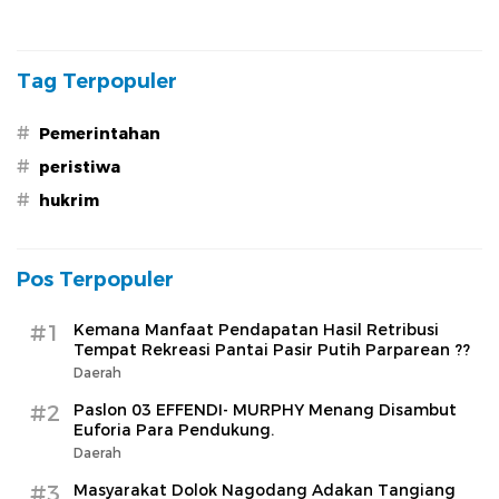
Program Integrasi
Krakatau, Barhum HS:
Mitigasi Harus Disiapkan
Sejak Dini
Tag Terpopuler
#
Pemerintahan
#
peristiwa
#
hukrim
Pos Terpopuler
#1
Kemana Manfaat Pendapatan Hasil Retribusi
Tempat Rekreasi Pantai Pasir Putih Parparean ??
Daerah
#2
Paslon 03 EFFENDI- MURPHY Menang Disambut
Euforia Para Pendukung.
Daerah
#3
Masyarakat Dolok Nagodang Adakan Tangiang