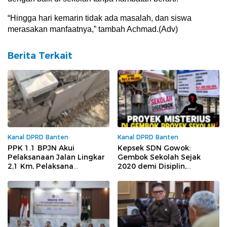
“Hingga hari kemarin tidak ada masalah, dan siswa
merasakan manfaatnya,” tambah Achmad.(Adv)
Berita Terkait
Kanal DPRD Banten
Kanal DPRD Banten
PPK 1.1 BPJN Akui
Kepsek SDN Gowok:
Pelaksanaan Jalan Lingkar
Gembok Sekolah Sejak
2,1 Km, Pelaksana
2020 demi Disiplin,
Keceplosan Soal
Dituding Tutup Akses demi
Pembagian Proyek Rp32,7
Sembunyikan Sesuatu
Miliar ke Pengusaha Lokal