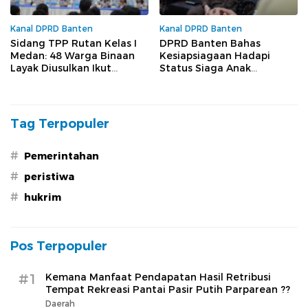
Kanal DPRD Banten
Kanal DPRD Banten
Sidang TPP Rutan Kelas I
DPRD Banten Bahas
Medan: 48 Warga Binaan
Kesiapsiagaan Hadapi
Layak Diusulkan Ikut
Status Siaga Anak
Program Integrasi
Krakatau, Barhum HS:
Mitigasi Harus Disiapkan
Sejak Dini
Tag Terpopuler
#
Pemerintahan
#
peristiwa
#
hukrim
Pos Terpopuler
#1
Kemana Manfaat Pendapatan Hasil Retribusi
Tempat Rekreasi Pantai Pasir Putih Parparean ??
Daerah