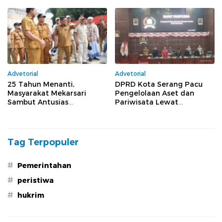
Raperda Lanjut ke Tahap
Pembahasan
Advetorial
Advetorial
25 Tahun Menanti,
DPRD Kota Serang Pacu
Masyarakat Mekarsari
Pengelolaan Aset dan
Sambut Antusias
Pariwisata Lewat
Pembangunan Jembatan
Pembahasan Dua Raperda
Bang Andra
Tag Terpopuler
#
Pemerintahan
#
peristiwa
#
hukrim