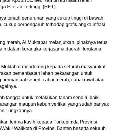
jadi Rp13.750/liter. Namun itu masih relatif
ga Eceran Tertinggi (HET).
a terjadi penurunan yang cukup tinggi di bawah
n, cukup berpengaruh terhadap grafik angka inflasi
ng merah, Al Muktabar melanjutkan, pihaknya terus
ain dalam kerangka kerjasama daerah, terutama
 Al Muktabar mendorong kepada seluruh masyarakat
rakan pemanfaatan lahan pekarangan untuk
 bermanfaat seperti cabai merah, cabai rawit atau
againya.
h tangga untuk melakukan tanam sendiri, baik
arangan maupun kebun vertikal yang sudah banyak
an,” ungkapnya.
ikan terima kasih kepada Forkopimda Provinsi
/Wakil Walikota di Provinsi Banten beserta seluruh