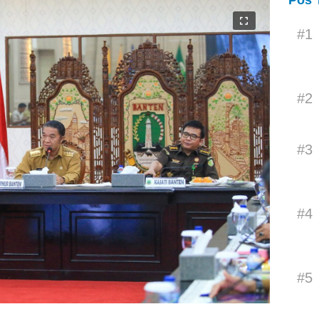
Pos 
#1
#2
#3
#4
#5