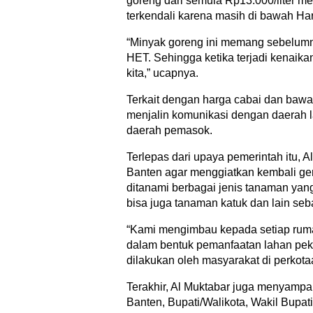
goreng dari semula Rp13.000/liter men
terkendali karena masih di bawah Har
“Minyak goreng ini memang sebelumny
HET. Sehingga ketika terjadi kenaika
kita,” ucapnya.
Terkait dengan harga cabai dan bawa
menjalin komunikasi dengan daerah l
daerah pemasok.
Terlepas dari upaya pemerintah itu,
Banten agar menggiatkan kembali ge
ditanami berbagai jenis tanaman yang
bisa juga tanaman katuk dan lain seb
“Kami mengimbau kepada setiap ruma
dalam bentuk pemanfaatan lahan pek
dilakukan oleh masyarakat di perkota
Terakhir, Al Muktabar juga menyampa
Banten, Bupati/Walikota, Wakil Bupati