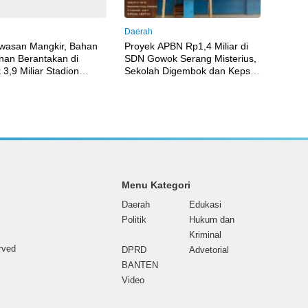
Daerah
wasan Mangkir, Bahan
Proyek APBN Rp1,4 Miliar di
an Berantakan di
SDN Gowok Serang Misterius,
 3,9 Miliar Stadion
Sekolah Digembok dan Kepsek
a Yusuf, Kadis Tutup
Bungkam
Menu Kategori
Daerah
Edukasi
Politik
Hukum dan
Kriminal
erved
DPRD
Advetorial
BANTEN
Video