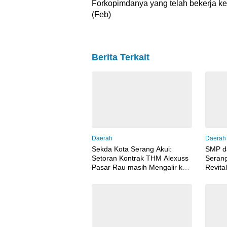
Forkopimdanya yang telah bekerja ke
(Feb)
Berita Terkait
Daerah
Daerah
Sekda Kota Serang Akui:
SMP d
Setoran Kontrak THM Alexuss
Serang
Pasar Rau masih Mengalir ke
Revita
PT Pesona
Diduga
Bawah