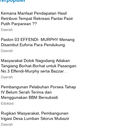
Terpopuler
Kemana Manfaat Pendapatan Hasil
Retribusi Tempat Rekreasi Pantai Pasir
Putih Parparean ??
Daerah
Paslon 03 EFFENDI- MURPHY Menang
Disambut Euforia Para Pendukung.
Daerah
Masyarakat Dolok Nagodang Adakan
Tangiang Borhat-Borhat untuk Pasangan
No.3 Effendi-Murphy serta Bazzar
Sembako Murah
Daerah
Pembangunan Pelabuhan Porsea Tahap
IV Belum Serah Terima dan
Menggunakan BBM Bersubsidi
Edukasi
Rugikan Masyarakat, Pembangunan
Irigasi Desa Lumban Sitorus Mubazir
Daerah