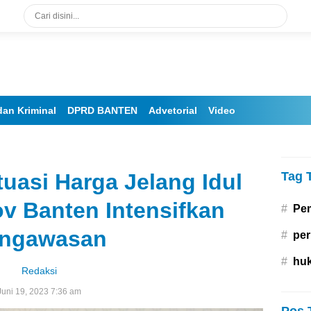
an Kriminal
DPRD BANTEN
Advetorial
Video
tuasi Harga Jelang Idul
Tag 
v Banten Intensifkan
#
Pe
ngawasan
#
per
#
hu
Redaksi
Juni 19, 2023 7:36 am