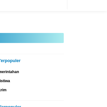
Terpopuler
merintahan
istiwa
krim