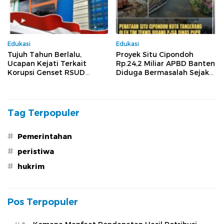
Edukasi
Edukasi
Tujuh Tahun Berlalu,
Proyek Situ Cipondoh
Ucapan Kejati Terkait
Rp.24,2 Miliar APBD Banten
Korupsi Genset RSUD
Diduga Bermasalah Sejak
Banten Jilid II, Tiga Pejabat
Tender Hingga
Melenggang Bebas Tak
Pelaksanaan
Tersentuh Hukum
Tag Terpopuler
#
Pemerintahan
#
peristiwa
#
hukrim
Pos Terpopuler