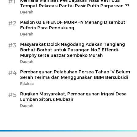
#1
Kemana Manfaat Pendapatan Hasil Retribusi
Tempat Rekreasi Pantai Pasir Putih Parparean ??
Daerah
#2
Paslon 03 EFFENDI- MURPHY Menang Disambut
Euforia Para Pendukung.
Daerah
#3
Masyarakat Dolok Nagodang Adakan Tangiang
Borhat-Borhat untuk Pasangan No.3 Effendi-
Murphy serta Bazzar Sembako Murah
Daerah
#4
Pembangunan Pelabuhan Porsea Tahap IV Belum
Serah Terima dan Menggunakan BBM Bersubsidi
Edukasi
#5
Rugikan Masyarakat, Pembangunan Irigasi Desa
Lumban Sitorus Mubazir
Daerah