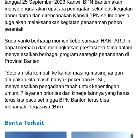
tanggal 25 September 2023 Kanwil BPN Banten akan
menyelenggarakan upacara peringatan sekaligus kegiatan
donor darah dan direncanakan Kanwil BPN se-Indonesia
juga akan melaksanakan kegiatan penanaman pohon
serentak.
Sudaryanto berharap momen kebersamaan HANTARU ini
dapat memacu dan meningkatkan prestasi terutama dalam
menyelesaikan berbagai program strategis pertanahan di
Provinsi Banten.
“Setelah kita kembali ke kantor masing-masing jangan
dilupakan kita masih banyak pekerjaan PTSL,
menyelesaikan pengadaan tanah untuk kepentingan
umum, 7 layanan prioritas dan kinerja lainnya yang harus
terus kita pacu sehingga BPN Banten terus bisa
menanjak,” tegasnya.(
Ber
)
Berita Terkait