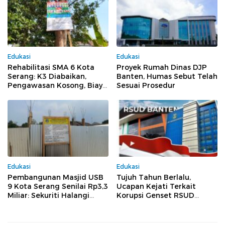
Edukasi
Edukasi
Rehabilitasi SMA 6 Kota
Proyek Rumah Dinas DJP
Serang: K3 Diabaikan,
Banten, Humas Sebut Telah
Pengawasan Kosong, Biaya
Sesuai Prosedur
Konsultan Berpotensi
Dikorupsi
Edukasi
Edukasi
Pembangunan Masjid USB
Tujuh Tahun Berlalu,
9 Kota Serang Senilai Rp3,3
Ucapan Kejati Terkait
Miliar: Sekuriti Halangi
Korupsi Genset RSUD
Wartawan Meliput, Dugaan
Banten Jilid II, Tiga Pejabat
Pelanggaran Menguat
Melenggang Bebas Tak
Tersentuh Hukum