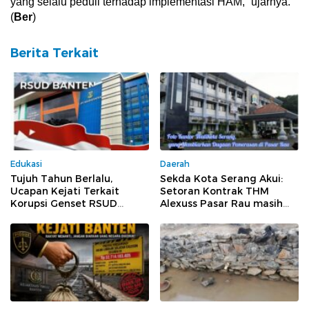
yang selalu peduli terhadap implementasi HAM,” ujarnya.
(
Ber
)
Berita Terkait
Edukasi
Daerah
Tujuh Tahun Berlalu,
Sekda Kota Serang Akui:
Ucapan Kejati Terkait
Setoran Kontrak THM
Korupsi Genset RSUD
Alexuss Pasar Rau masih
Banten Jilid II, Tiga Pejabat
Mengalir ke PT Pesona
Melenggang Bebas Tak
Tersentuh Hukum