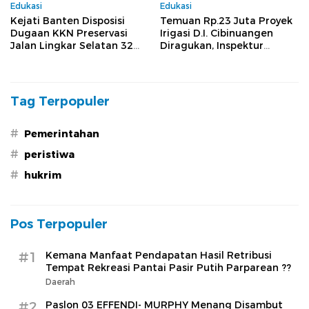
Edukasi
Edukasi
Kejati Banten Disposisi
Temuan Rp.23 Juta Proyek
Dugaan KKN Preservasi
Irigasi D.I. Cibinuangen
Jalan Lingkar Selatan 32
Diragukan, Inspektur
Miliar ke Bidang Pidsus
Banten Diminta Buka Audit
Internal
Tag Terpopuler
#
Pemerintahan
#
peristiwa
#
hukrim
Pos Terpopuler
#1
Kemana Manfaat Pendapatan Hasil Retribusi
Tempat Rekreasi Pantai Pasir Putih Parparean ??
Daerah
#2
Paslon 03 EFFENDI- MURPHY Menang Disambut