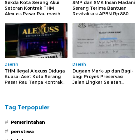
Sekda Kota Serang Akui:
SMP dan SMK Insan Madani
Setoran Kontrak THM
Serang Terima Bantuan
Alexuss Pasar Rau masih
Revitalisasi APBN Rp.880
Mengalir ke PT Pesona
Juta, Diduga Gunakan Besi
Di Bawah Standar
Daerah
Daerah
THM Ilegal Alexuss Diduga
Dugaan Mark-up dan Bagi-
Kuasai Aset Kota Serang
bagi Proyek Preservasi
Pasar Rau Tanpa Kontrak
Jalan Lingkar Selatan
Sah
Diadukan ke Kejati Banten
Tag Terpopuler
#
Pemerintahan
#
peristiwa