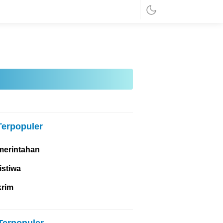
Terpopuler
merintahan
istiwa
krim