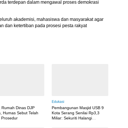
arda terdepan dalam mengawal proses demokrasi
seluruh akademisi, mahasiswa dan masyarakat agar
 dan ketertiban pada prosesi pesta rakyat
i
Edukasi
k Rumah Dinas DJP
Pembangunan Masjid USB 9
, Humas Sebut Telah
Kota Serang Senilai Rp3,3
 Prosedur
Miliar: Sekuriti Halangi
Wartawan Meliput, Dugaan