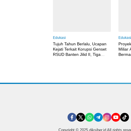
Edukasi
Edukas
Tujuh Tahun Berlalu, Ucapan
Proyek
Kejati Terkait Korupsi Genset
Miliar
RSUD Banten Jilid II, Tiga
Bermas
Pejabat Melenggang Bebas
Hingg
Tak Tersentuh Hukum
Copyright © 2025 diksiber.id All rights res