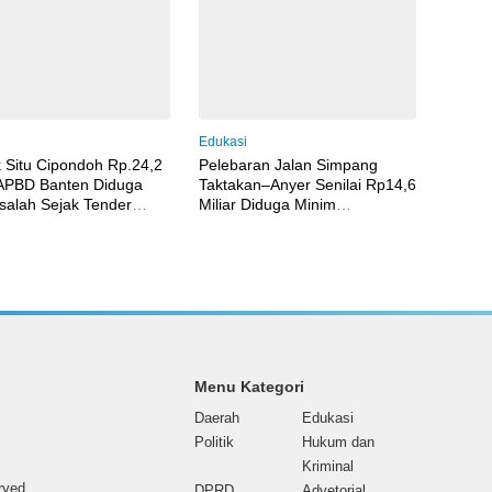
Pelanggaran Menguat
i
Edukasi
 Situ Cipondoh Rp.24,2
Pelebaran Jalan Simpang
 APBD Banten Diduga
Taktakan–Anyer Senilai Rp14,6
alah Sejak Tender
Miliar Diduga Minim
a Pelaksanaan
Pengawasan dan Tak Sesuai
Spesifikasi
Menu Kategori
Daerah
Edukasi
Politik
Hukum dan
Kriminal
erved
DPRD
Advetorial