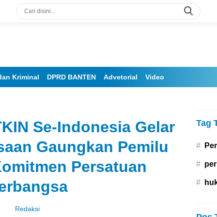
an Kriminal
DPRD BANTEN
Advetorial
Video
KIN Se-Indonesia Gelar
Tag 
saan Gaungkan Pemilu
#
Pe
Komitmen Persatuan
#
per
erbangsa
#
hu
Redaksi