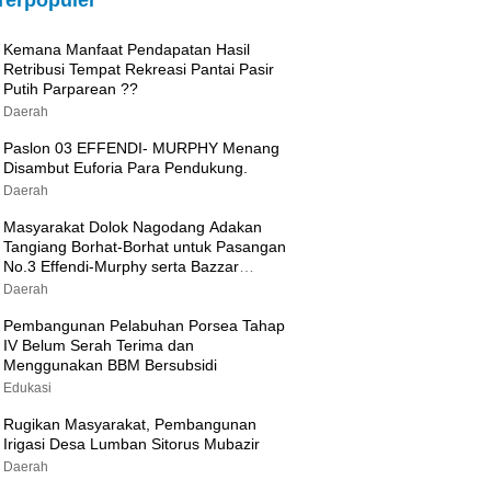
Terpopuler
Kemana Manfaat Pendapatan Hasil
Retribusi Tempat Rekreasi Pantai Pasir
Putih Parparean ??
Daerah
Paslon 03 EFFENDI- MURPHY Menang
Disambut Euforia Para Pendukung.
Daerah
Masyarakat Dolok Nagodang Adakan
Tangiang Borhat-Borhat untuk Pasangan
No.3 Effendi-Murphy serta Bazzar
Sembako Murah
Daerah
Pembangunan Pelabuhan Porsea Tahap
IV Belum Serah Terima dan
Menggunakan BBM Bersubsidi
Edukasi
Rugikan Masyarakat, Pembangunan
Irigasi Desa Lumban Sitorus Mubazir
Daerah