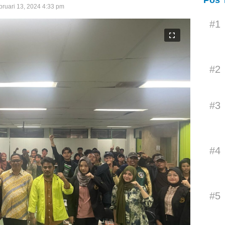
Pos 
bruari 13, 2024 4:33 pm
#1
#2
#3
#4
#5