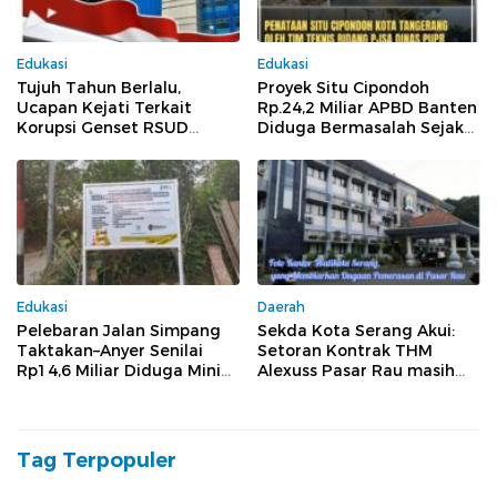
Edukasi
Edukasi
Tujuh Tahun Berlalu,
Proyek Situ Cipondoh
Ucapan Kejati Terkait
Rp.24,2 Miliar APBD Banten
Korupsi Genset RSUD
Diduga Bermasalah Sejak
Banten Jilid II, Tiga Pejabat
Tender Hingga
Melenggang Bebas Tak
Pelaksanaan
Tersentuh Hukum
Edukasi
Daerah
Pelebaran Jalan Simpang
Sekda Kota Serang Akui:
Taktakan–Anyer Senilai
Setoran Kontrak THM
Rp14,6 Miliar Diduga Minim
Alexuss Pasar Rau masih
Pengawasan dan Tak
Mengalir ke PT Pesona
Sesuai Spesifikasi
Tag Terpopuler