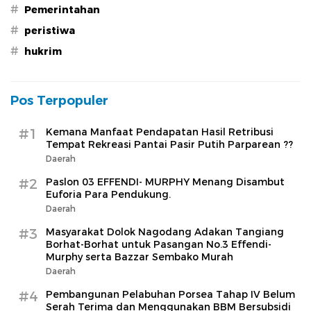
#
Pemerintahan
#
peristiwa
#
hukrim
Pos Terpopuler
#1
Kemana Manfaat Pendapatan Hasil Retribusi
Tempat Rekreasi Pantai Pasir Putih Parparean ??
Daerah
#2
Paslon 03 EFFENDI- MURPHY Menang Disambut
Euforia Para Pendukung.
Daerah
#3
Masyarakat Dolok Nagodang Adakan Tangiang
Borhat-Borhat untuk Pasangan No.3 Effendi-
Murphy serta Bazzar Sembako Murah
Daerah
#4
Pembangunan Pelabuhan Porsea Tahap IV Belum
Serah Terima dan Menggunakan BBM Bersubsidi