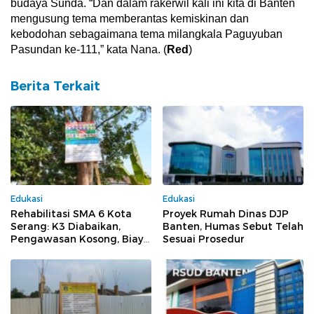
budaya Sunda. “Dan dalam rakerwil kali ini kita di Banten
mengusung tema memberantas kemiskinan dan
kebodohan sebagaimana tema milangkala Paguyuban
Pasundan ke-111,” kata Nana. (
Red
)
Berita Terkait
Edukasi
Edukasi
Rehabilitasi SMA 6 Kota
Proyek Rumah Dinas DJP
Serang: K3 Diabaikan,
Banten, Humas Sebut Telah
Pengawasan Kosong, Biaya
Sesuai Prosedur
Konsultan Berpotensi
Dikorupsi