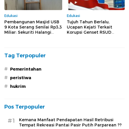
Edukasi
Edukasi
Pembangunan Masjid USB
Tujuh Tahun Berlalu,
9 Kota Serang Senilai Rp3,3
Ucapan Kejati Terkait
Miliar: Sekuriti Halangi
Korupsi Genset RSUD
Wartawan Meliput, Dugaan
Banten Jilid II, Tiga Pejabat
Pelanggaran Menguat
Melenggang Bebas Tak
Tersentuh Hukum
Tag Terpopuler
#
Pemerintahan
#
peristiwa
#
hukrim
Pos Terpopuler
#1
Kemana Manfaat Pendapatan Hasil Retribusi
Tempat Rekreasi Pantai Pasir Putih Parparean ??