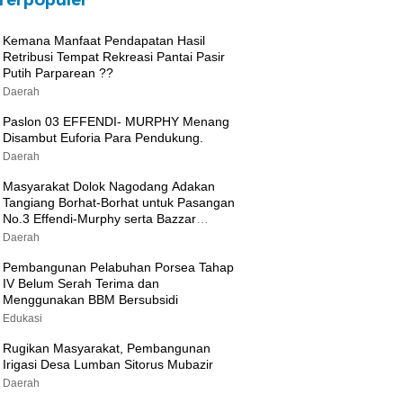
Terpopuler
Kemana Manfaat Pendapatan Hasil
Retribusi Tempat Rekreasi Pantai Pasir
Putih Parparean ??
Daerah
Paslon 03 EFFENDI- MURPHY Menang
Disambut Euforia Para Pendukung.
Daerah
Masyarakat Dolok Nagodang Adakan
Tangiang Borhat-Borhat untuk Pasangan
No.3 Effendi-Murphy serta Bazzar
Sembako Murah
Daerah
Pembangunan Pelabuhan Porsea Tahap
IV Belum Serah Terima dan
Menggunakan BBM Bersubsidi
Edukasi
Rugikan Masyarakat, Pembangunan
Irigasi Desa Lumban Sitorus Mubazir
Daerah