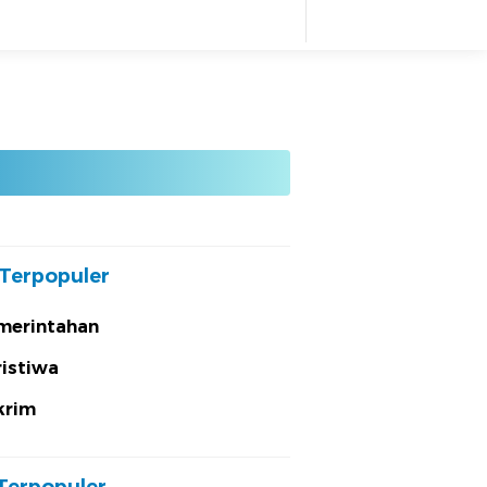
Terpopuler
merintahan
ristiwa
krim