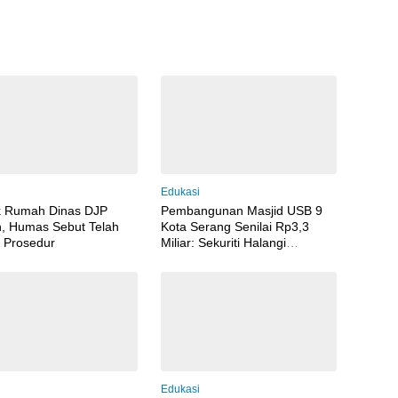
i
Edukasi
k Rumah Dinas DJP
Pembangunan Masjid USB 9
, Humas Sebut Telah
Kota Serang Senilai Rp3,3
 Prosedur
Miliar: Sekuriti Halangi
Wartawan Meliput, Dugaan
Pelanggaran Menguat
i
Edukasi