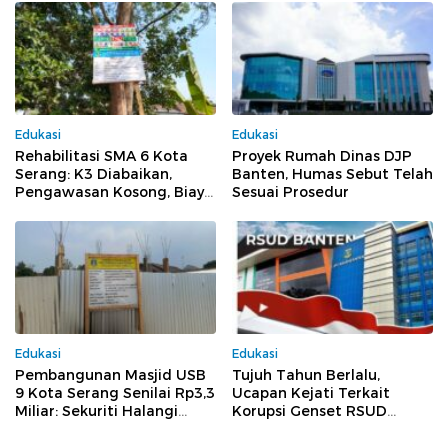
Edukasi
Edukasi
Rehabilitasi SMA 6 Kota
Proyek Rumah Dinas DJP
Serang: K3 Diabaikan,
Banten, Humas Sebut Telah
Pengawasan Kosong, Biaya
Sesuai Prosedur
Konsultan Berpotensi
Dikorupsi
Edukasi
Edukasi
Pembangunan Masjid USB
Tujuh Tahun Berlalu,
9 Kota Serang Senilai Rp3,3
Ucapan Kejati Terkait
Miliar: Sekuriti Halangi
Korupsi Genset RSUD
Wartawan Meliput, Dugaan
Banten Jilid II, Tiga Pejabat
Pelanggaran Menguat
Melenggang Bebas Tak