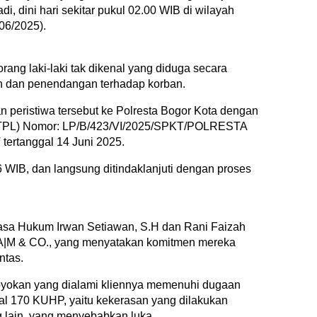
, dini hari sekitar pukul 02.00 WIB di wilayah
/06/2025).
orang laki-laki tak dikenal yang diduga secara
 dan penendangan terhadap korban.
an peristiwa tersebut ke Polresta Bogor Kota dengan
STPL) Nomor: LP/B/423/VI/2025/SPKT/POLRESTA
tanggal 14 Juni 2025.
6 WIB, dan langsung ditindaklanjuti dengan proses
uasa Hukum Irwan Setiawan, S.H dan Rani Faizah
I|A|M & CO., yang menyatakan komitmen mereka
ntas.
royokan yang dialami kliennya memenuhi dugaan
al 170 KUHP, yaitu kekerasan yang dilakukan
 lain, yang menyebabkan luka.