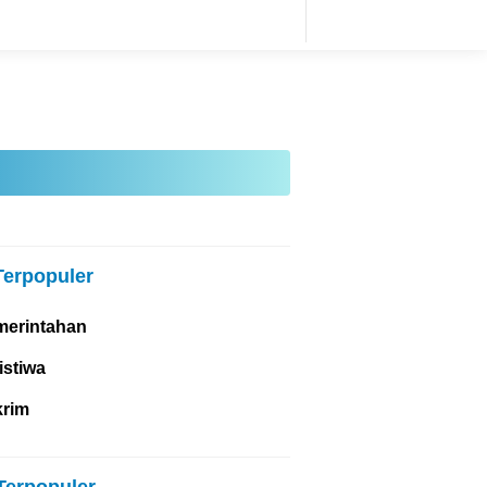
Terpopuler
merintahan
istiwa
krim