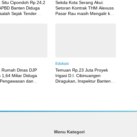
 Situ Cipondoh Rp.24,2
Sekda Kota Serang Akui:
 APBD Banten Diduga
Setoran Kontrak THM Alexuss
alah Sejak Tender
Pasar Rau masih Mengalir ke
a Pelaksanaan
PT Pesona
i
Edukasi
k Rumah Dinas DJP
Temuan Rp.23 Juta Proyek
 1,64 Miliar Diduga
Irigasi D.I. Cibinuangen
 Pengawasan dan
Diragukan, Inspektur Banten
an Bahan Di Bawah
Diminta Buka Audit Internal
r
Menu Kategori