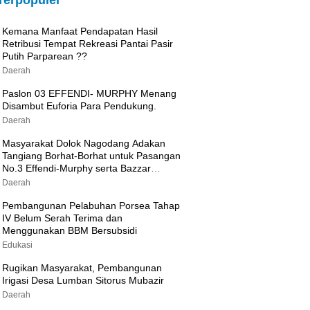
Terpopuler
Kemana Manfaat Pendapatan Hasil
Retribusi Tempat Rekreasi Pantai Pasir
Putih Parparean ??
Daerah
Paslon 03 EFFENDI- MURPHY Menang
Disambut Euforia Para Pendukung.
Daerah
Masyarakat Dolok Nagodang Adakan
Tangiang Borhat-Borhat untuk Pasangan
No.3 Effendi-Murphy serta Bazzar
Sembako Murah
Daerah
Pembangunan Pelabuhan Porsea Tahap
IV Belum Serah Terima dan
Menggunakan BBM Bersubsidi
Edukasi
Rugikan Masyarakat, Pembangunan
Irigasi Desa Lumban Sitorus Mubazir
Daerah