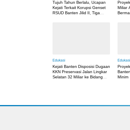
Tujuh Tahun Berlalu, Ucapan
Proyek
Kejati Terkait Korupsi Genset
Miliar
RSUD Banten Jilid II, Tiga
Bermas
Pejabat Melenggang Bebas
Hingg
Tak Tersentuh Hukum
Edukasi
Edukas
Kejati Banten Disposisi Dugaan
Proye
KKN Preservasi Jalan Lingkar
Banten
Selatan 32 Miliar ke Bidang
Minim
Pidsus
Gunak
Standa