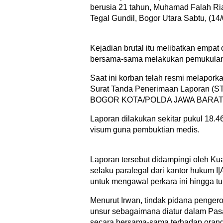
berusia 21 tahun, Muhamad Falah Riadi
Tegal Gundil, Bogor Utara Sabtu, (14
Kejadian brutal itu melibatkan empat 
bersama-sama melakukan pemukulan
Saat ini korban telah resmi melapork
Surat Tanda Penerimaan Laporan (
BOGOR KOTA/POLDA JAWA BARAT ter
Laporan dilakukan sekitar pukul 18.4
visum guna pembuktian medis.
Laporan tersebut didampingi oleh K
selaku paralegal dari kantor hukum 
untuk mengawal perkara ini hingga tu
Menurut Irwan, tindak pidana penge
unsur sebagaimana diatur dalam Pas
secara bersama-sama terhadap orang