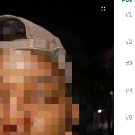
Pos 
#1
#2
#3
#4
#5