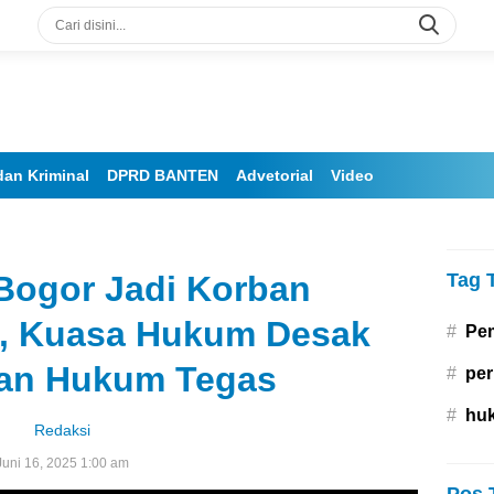
an Kriminal
DPRD BANTEN
Advetorial
Video
Bogor Jadi Korban
Tag 
, Kuasa Hukum Desak
#
Pe
an Hukum Tegas
#
per
#
hu
Redaksi
Juni 16, 2025 1:00 am