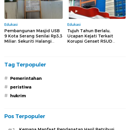
Edukasi
Edukasi
Pembangunan Masjid USB
Tujuh Tahun Berlalu,
9 Kota Serang Senilai Rp3,3
Ucapan Kejati Terkait
Miliar: Sekuriti Halangi
Korupsi Genset RSUD
Wartawan Meliput, Dugaan
Banten Jilid II, Tiga Pejabat
Pelanggaran Menguat
Melenggang Bebas Tak
Tersentuh Hukum
Tag Terpopuler
#
Pemerintahan
#
peristiwa
#
hukrim
Pos Terpopuler
Kemana Manfaat Pendapatan Hasil Retribusi