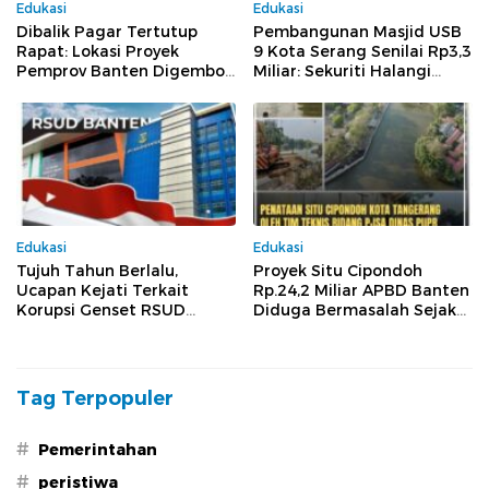
Edukasi
Edukasi
Dibalik Pagar Tertutup
Pembangunan Masjid USB
Rapat: Lokasi Proyek
9 Kota Serang Senilai Rp3,3
Pemprov Banten Digembok
Miliar: Sekuriti Halangi
Dari Dalam, Pengawasan
Wartawan Meliput, Dugaan
Publik Dihalangi
Pelanggaran Menguat
Edukasi
Edukasi
Tujuh Tahun Berlalu,
Proyek Situ Cipondoh
Ucapan Kejati Terkait
Rp.24,2 Miliar APBD Banten
Korupsi Genset RSUD
Diduga Bermasalah Sejak
Banten Jilid II, Tiga Pejabat
Tender Hingga
Melenggang Bebas Tak
Pelaksanaan
Tersentuh Hukum
Tag Terpopuler
#
Pemerintahan
#
peristiwa