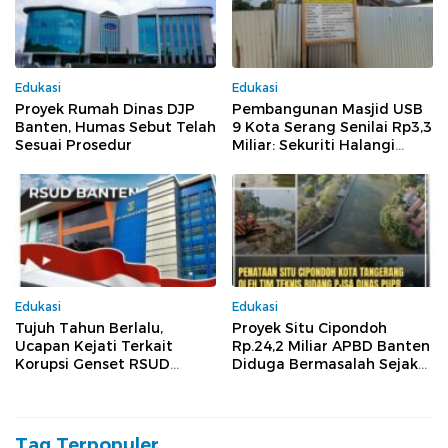
Edukasi
Edukasi
Proyek Rumah Dinas DJP
Pembangunan Masjid USB
Banten, Humas Sebut Telah
9 Kota Serang Senilai Rp3,3
Sesuai Prosedur
Miliar: Sekuriti Halangi
Wartawan Meliput, Dugaan
Pelanggaran Menguat
Edukasi
Edukasi
Tujuh Tahun Berlalu,
Proyek Situ Cipondoh
Ucapan Kejati Terkait
Rp.24,2 Miliar APBD Banten
Korupsi Genset RSUD
Diduga Bermasalah Sejak
Banten Jilid II, Tiga Pejabat
Tender Hingga
Melenggang Bebas Tak
Pelaksanaan
Tersentuh Hukum
Tag Terpopuler