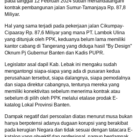
pada tanggal 12 Februari 2024 sudah menandatangani
kontrak pembangunan jalan Sumur-Tamanjaya Rp. 87,8
Miliyar.
Hal yang sama terjadi pada pekerjaan jalan Cikumpay-
Cipaaray Rp. 87,6 Miliyar yang mana PT. Lambok Ulina
yang ditunjuk oleh PPK, keduanya belum lama memiliki
kantor cabang di Tangerang yang diduga hasil “By Design”
Oknum Pj Gubernur Banten dan Kadis PUPR.
Legislator asal dapil Kab. Lebak ini mengaku sudah
mengantongi siapa-siapa yang ada di pusaran kedua
perusahaan tersebut, siapa dalangnya, siapa pemodalnya
dan siapa direktur cabangnya, tentunya mereka yang
memiliki konektivitas sebelum menerima kontrak atau
sebelum di pilih oleh PPK melalui etalase prodak E-
katalog Lokal Provinsi Banten.
Dampak negatif dari persoalan diatas menurut musa bukan
hanya berpotensi adanya dugaan korupsi yang berakibat
pada kerugian Negara dan tidak sesuai dengan tatacara E-
katalog yang obyektif dan profesional, namun berdampak