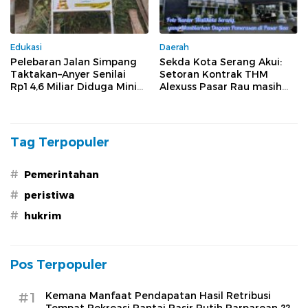
Edukasi
Daerah
Pelebaran Jalan Simpang
Sekda Kota Serang Akui:
Taktakan–Anyer Senilai
Setoran Kontrak THM
Rp14,6 Miliar Diduga Minim
Alexuss Pasar Rau masih
Pengawasan dan Tak
Mengalir ke PT Pesona
Sesuai Spesifikasi
Tag Terpopuler
#
Pemerintahan
#
peristiwa
#
hukrim
Pos Terpopuler
#1
Kemana Manfaat Pendapatan Hasil Retribusi