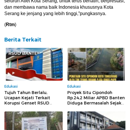
seluruh Atlet Kota Serang, untuk terus berlatih, berprestasi,
dan membawa nama baik Indonesia khususnya Kota
Serang ke jenjang yang lebih tinggi,”pungkasnya.
(
Rtm
)
Berita Terkait
Edukasi
Edukasi
Tujuh Tahun Berlalu,
Proyek Situ Cipondoh
Ucapan Kejati Terkait
Rp.24,2 Miliar APBD Banten
Korupsi Genset RSUD
Diduga Bermasalah Sejak
Banten Jilid II, Tiga Pejabat
Tender Hingga
Melenggang Bebas Tak
Pelaksanaan
Tersentuh Hukum