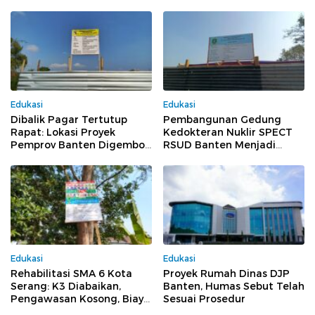
Edukasi
Edukasi
Dibalik Pagar Tertutup
Pembangunan Gedung
Rapat: Lokasi Proyek
Kedokteran Nuklir SPECT
Pemprov Banten Digembok
RSUD Banten Menjadi
Dari Dalam, Pengawasan
Sorotan, Pengawasan
Publik Dihalangi
Dipertanyakan
Edukasi
Edukasi
Rehabilitasi SMA 6 Kota
Proyek Rumah Dinas DJP
Serang: K3 Diabaikan,
Banten, Humas Sebut Telah
Pengawasan Kosong, Biaya
Sesuai Prosedur
Konsultan Berpotensi