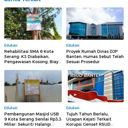
Edukasi
Edukasi
Rehabilitasi SMA 6 Kota
Proyek Rumah Dinas DJP
Serang: K3 Diabaikan,
Banten, Humas Sebut Telah
Pengawasan Kosong, Biaya
Sesuai Prosedur
Konsultan Berpotensi
Dikorupsi
Edukasi
Edukasi
Pembangunan Masjid USB
Tujuh Tahun Berlalu,
9 Kota Serang Senilai Rp3,3
Ucapan Kejati Terkait
Miliar: Sekuriti Halangi
Korupsi Genset RSUD