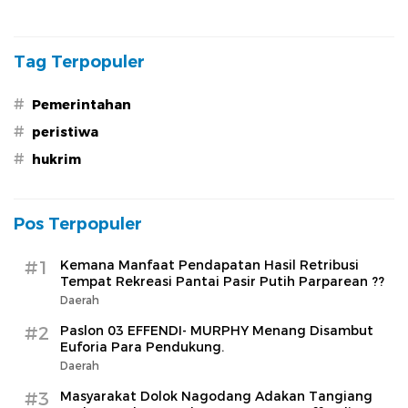
Wartawan Meliput, Dugaan
Banten Jilid II, Tiga Pejabat
Pelanggaran Menguat
Melenggang Bebas Tak
Tersentuh Hukum
Tag Terpopuler
#
Pemerintahan
#
peristiwa
#
hukrim
Pos Terpopuler
#1
Kemana Manfaat Pendapatan Hasil Retribusi
Tempat Rekreasi Pantai Pasir Putih Parparean ??
Daerah
#2
Paslon 03 EFFENDI- MURPHY Menang Disambut
Euforia Para Pendukung.
Daerah
#3
Masyarakat Dolok Nagodang Adakan Tangiang