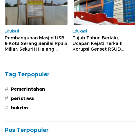
Edukasi
Edukasi
Pembangunan Masjid USB
Tujuh Tahun Berlalu,
9 Kota Serang Senilai Rp3,3
Ucapan Kejati Terkait
Miliar: Sekuriti Halangi
Korupsi Genset RSUD
Wartawan Meliput, Dugaan
Banten Jilid II, Tiga Pejabat
Pelanggaran Menguat
Melenggang Bebas Tak
Tersentuh Hukum
Tag Terpopuler
#
Pemerintahan
#
peristiwa
#
hukrim
Pos Terpopuler